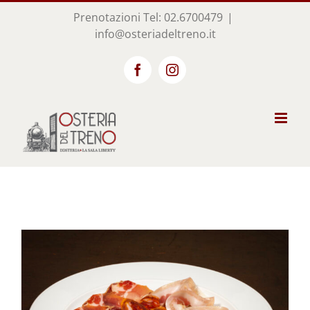
Salta
Prenotazioni
Tel: 02.6700479
|
al
info@osteriadeltreno.it
contenuto
Facebook
Instagram