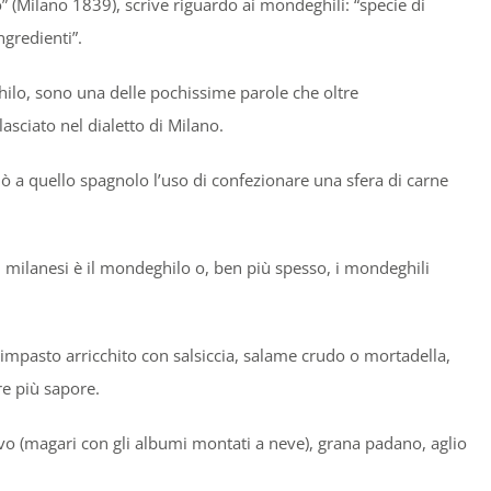
o” (Milano 1839), scrive riguardo ai mondeghili: “specie di
ngredienti”.
hilo, sono una delle pochissime parole che oltre
sciato nel dialetto di Milano.
nò a quello spagnolo l’uso di confezionare una sfera di carne
er i milanesi è il mondeghilo o, ben più spesso, i mondeghili
impasto arricchito con salsiccia, salame crudo o mortadella,
e più sapore.
vo (magari con gli albumi montati a neve), grana padano, aglio