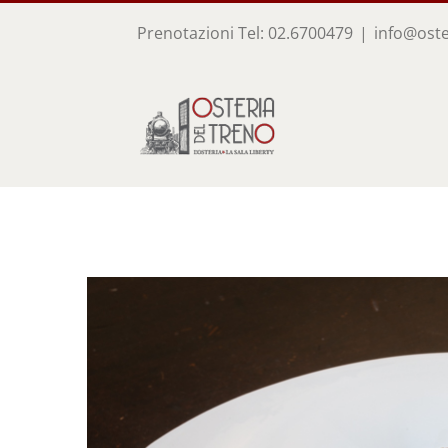
Salta
Prenotazioni
Tel: 02.6700479
|
info@oste
al
contenuto
Ingrandisci
immagine